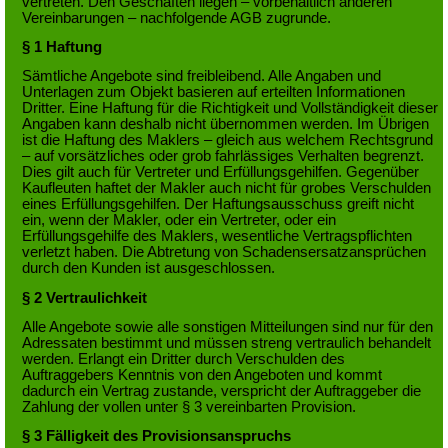
vertreten. Den Geschäften liegen – vorbehaltlich anderen
Vereinbarungen – nachfolgende AGB zugrunde.
§ 1 Haftung
Sämtliche Angebote sind freibleibend. Alle Angaben und
Unterlagen zum Objekt basieren auf erteilten Informationen
Dritter. Eine Haftung für die Richtigkeit und Vollständigkeit dieser
Angaben kann deshalb nicht übernommen werden. Im Übrigen
ist die Haftung des Maklers – gleich aus welchem Rechtsgrund
– auf vorsätzliches oder grob fahrlässiges Verhalten begrenzt.
Dies gilt auch für Vertreter und Erfüllungsgehilfen. Gegenüber
Kaufleuten haftet der Makler auch nicht für grobes Verschulden
eines Erfüllungsgehilfen. Der Haftungsausschuss greift nicht
ein, wenn der Makler, oder ein Vertreter, oder ein
Erfüllungsgehilfe des Maklers, wesentliche Vertragspflichten
verletzt haben. Die Abtretung von Schadensersatzansprüchen
durch den Kunden ist ausgeschlossen.
§ 2 Vertraulichkeit
Alle Angebote sowie alle sonstigen Mitteilungen sind nur für den
Adressaten bestimmt und müssen streng vertraulich behandelt
werden. Erlangt ein Dritter durch Verschulden des
Auftraggebers Kenntnis von den Angeboten und kommt
dadurch ein Vertrag zustande, verspricht der Auftraggeber die
Zahlung der vollen unter § 3 vereinbarten Provision.
§ 3 Fälligkeit des Provisionsanspruchs