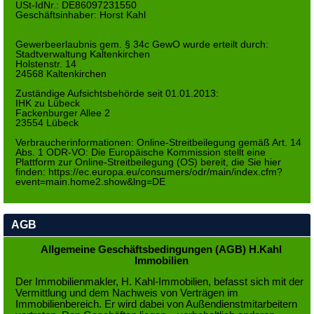
USt-IdNr.: DE86097231550
Geschäftsinhaber: Horst Kahl
Gewerbeerlaubnis gem. § 34c GewO wurde erteilt durch:
Stadtverwaltung Kaltenkirchen
Holstenstr. 14
24568 Kaltenkirchen
Zuständige Aufsichtsbehörde seit 01.01.2013:
IHK zu Lübeck
Fackenburger Allee 2
23554 Lübeck
Verbraucherinformationen: Online-Streitbeilegung gemäß Art. 14
Abs. 1 ODR-VO: Die Europäische Kommission stellt eine
Plattform zur Online-Streitbeilegung (OS) bereit, die Sie hier
finden:
https://ec.europa.eu/consumers/odr/main/index.cfm?
event=main.home2.show&lng=DE
AGB
Allgemeine Geschäftsbedingungen (AGB) H.Kahl
Immobilien
Der Immobilienmakler, H. Kahl-Immobilien, befasst sich mit der
Vermittlung und dem Nachweis von Verträgen im
Immobilienbereich. Er wird dabei von Außendienstmitarbeitern