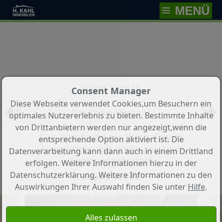
MENÜ
Objekt 7 von 13
Consent Manager
Diese Webseite verwendet Cookies,um Besuchern ein
Zurück zur Übersicht
optimales Nutzererlebnis zu bieten. Bestimmte Inhalte
von Drittanbietern werden nur angezeigt,wenn die
Gut geschnittener Bungalow in
entsprechende Option aktiviert ist. Die
Stuvenborn mit umfassendem
Datenverarbeitung kann dann auch in einem Drittland
Sanierungsbedarf
erfolgen. Weitere Informationen hierzu in der
Datenschutzerklärung. Weitere Informationen zu den
Objekt-Nr.: 388
Auswirkungen Ihrer Auswahl finden Sie unter
Hilfe
.